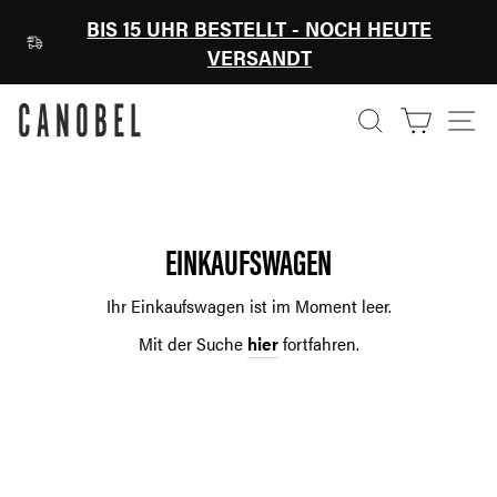
Direkt
BIS 15 UHR
BESTELLT - NOCH
HEUTE
zum
VERSANDT
Inhalt
SUCHE
EINK
S
EINKAUFSWAGEN
Ihr Einkaufswagen ist im Moment leer.
Mit der Suche
hier
fortfahren.